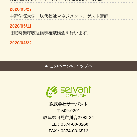
2026/05/27
中部学院大学「現代福祉マネジメント」ゲスト講師
2026/05/11
睡眠時無呼吸症候群権威検査を行います。
2026/04/22
本格コーヒーメーカー導入・社員＆学生食堂
2026/04/13
このページのトップへ
FC Bombonera 岐阜県No.1
2026/04/01
入社式を開催しました
2026/03/21
ぎふWRG「キラキラもっとガーデン」に出展しました
株式会社サーバント
2026/03/03
〒509-0201
令和7年度 岐阜県スポーツ賞「FC Bombonera」
岐阜県可児市川合2793-24
TEL：0574-60-3260
2026/02/06
FAX：0574-63-6512
岐阜県「働いてもらい方改革」優良事例集に掲載されました