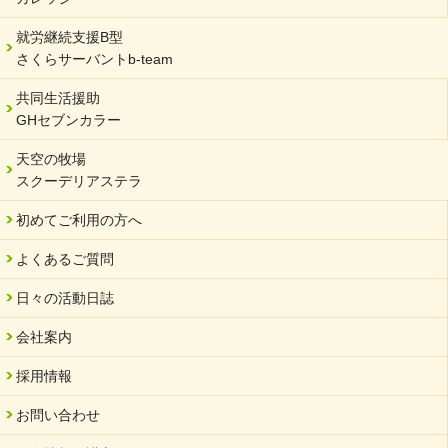
2024/01/15
就労継続支援B型
令和6年能登半島地震被災者支援において
さくらサーバントb-team
2023/12/29
年末年始のお知らせ
共同生活援助
GHセブンカラー
2023/12/18
北方支店・保護者交流会「収穫祭」
天空の牧場
スクーデリアステラ
2023/11/08
オンラインショップを開設しました
初めてご利用の方へ
2023/10/20
よくあるご質問
「可児の企業魅力発見フェア」に出展しました
2023/10/17
日々の活動日誌
馬糞堆肥「馬の力」販売開始
会社案内
2023/08/18
クラウドファンディングのご案内
採用情報
2023/02/22
お問い合わせ
yahooショッピングサイト本日開店