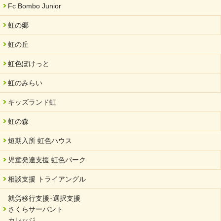
「ぎふSDGs推進パートナー登録制度」シルバーパートナーに登
Fc Bombo Junior
録されました。
虹の郷
2024/08/01
夏休み学習支援・可茂自悠学舎
虹の丘
2024/07/03
虹色ぽけっと
中部学院大学「現代福祉マネジメント」ゲスト講師
虹のみらい
2024/04/17
SDGs発表会・研修会
キッズランド虹
2024/04/05
中学生向けのフリースクール「可茂自悠学舎」開設
虹の森
2024/04/01
短期入所 虹色ハウス
サーバント設立10周年記念【 福祉・医療・教育の連携講演会 】
を開催しました。
児童発達支援 虹色パーク
2024/02/20
相談支援 トライアングル
サーバント設立10周年記念【 福祉・医療・教育の連携講演会 】
就労移行支援･選択支援
2024/02/02
さくらサーバント
岐阜県 ワーク・ライフ・バランス推進エクセレント企業認定
カレッジ