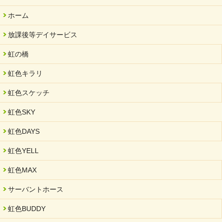
2025/11/11
ホーム
FC ボンボ ジュニア 稼働中 ～体験募集しています。
放課後等デイサービス
2025/06/10
未来会議 in 可児市 「斉藤まさゆき」
虹の橋
2025/05/07
虹色キラリ
2025年6月中旬 OPEN 放課後等デイサービス「Fc Bombo
Junior」
虹色スケッチ
2025/03/01
虹色SKY
餅つき大会を開催しました
2025/01/31
虹色DAYS
「可児の企業魅力発見フェア」に出展しました
虹色YELL
2024/11/06
就労継続支援B型「エコボール」事業を始めました
虹色MAX
2024/09/10
サーバントホース
スヌーズレンルームを設置しました・可茂自悠学舎
虹色BUDDY
2024/08/26