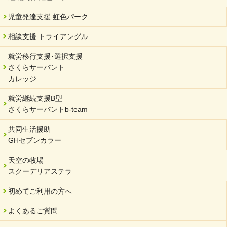
サーバント設立10周年記念【 福祉・医療・教育の連携講演会 】
を開催しました。
児童発達支援 虹色パーク
2024/02/20
相談支援 トライアングル
サーバント設立10周年記念【 福祉・医療・教育の連携講演会 】
就労移行支援･選択支援
2024/02/02
さくらサーバント
岐阜県 ワーク・ライフ・バランス推進エクセレント企業認定
カレッジ
2024/01/15
就労継続支援B型
令和6年能登半島地震被災者支援において
さくらサーバントb-team
2023/12/29
年末年始のお知らせ
共同生活援助
GHセブンカラー
2023/12/18
北方支店・保護者交流会「収穫祭」
天空の牧場
スクーデリアステラ
2023/11/08
オンラインショップを開設しました
初めてご利用の方へ
2023/10/20
よくあるご質問
「可児の企業魅力発見フェア」に出展しました