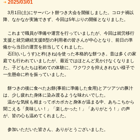
2025/03/01
3月1日(土)にサーバント餅つき大会を開催しました。コロナ禍以
降、なかなか実施できず、今回は5年ぶりの開催となりました。
これまで職員が準備や運営を行っていましたが、今回は就労移行
支援と就労継続支援B型の利用者の皆さんが中心となり、前日の準
備から当日の運営を担当してくれました。
石臼(いしうす)と杵(きね)を使った本格的な餅つき。昔は多くの家
庭でも行われていましたが、最近ではほとんど見かけなくなりまし
た。子どもたちは初めての体験に、ワクワクを抑えきれない様子で
一生懸命に杵を振っていました。
餅つきの後に食べたお餅(事前に準備した食用)とアツアツの豚汁
は、少し疲れた身体に染み渡るような味わいでした。
温かな気候も相まってポカポカと身体が温まる中、あちこちから
聞こえる「美味しい！」「楽しかった！」「ありがとう！」の声
が、皆の心も温めてくれました。
参加いただいた皆さん、ありがとうございました。