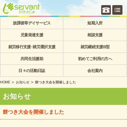
個別相
放課後等デイサービス
短期入所
児童発達支援
相談支援
就労移行支援･就労選択支援
就労継続支援B型
共同生活援助
初めてご利用の方へ
日々の活動日誌
会社案内
HOME
お知らせ
餅つき大会を開催しました
お知らせ
餅つき大会を開催しました