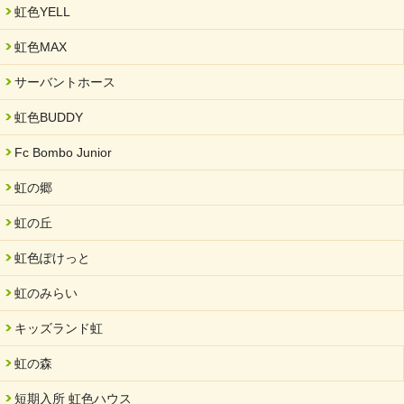
虹色YELL
2024/11/06
就労継続支援B型「エコボール」事業を始めました
虹色MAX
2024/09/10
サーバントホース
スヌーズレンルームを設置しました・可茂自悠学舎
虹色BUDDY
2024/08/26
「ぎふSDGs推進パートナー登録制度」シルバーパートナーに登
Fc Bombo Junior
録されました。
虹の郷
2024/08/01
夏休み学習支援・可茂自悠学舎
虹の丘
2024/07/03
虹色ぽけっと
中部学院大学「現代福祉マネジメント」ゲスト講師
虹のみらい
2024/04/17
SDGs発表会・研修会
キッズランド虹
2024/04/05
中学生向けのフリースクール「可茂自悠学舎」開設
虹の森
2024/04/01
短期入所 虹色ハウス