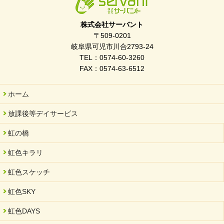
2026/03/21
ぎふWRG「キラキラもっとガーデン」に出展しました
株式会社サーバント
2026/03/03
〒509-0201
令和7年度 岐阜県スポーツ賞「FC Bombonera」
岐阜県可児市川合2793-24
TEL：0574-60-3260
2026/02/06
FAX：0574-63-6512
岐阜県「働いてもらい方改革」優良事例集に掲載されました
2025/11/11
ホーム
FC ボンボ ジュニア 稼働中 ～体験募集しています。
放課後等デイサービス
2025/06/10
未来会議 in 可児市 「斉藤まさゆき」
虹の橋
2025/05/07
虹色キラリ
2025年6月中旬 OPEN 放課後等デイサービス「Fc Bombo
Junior」
虹色スケッチ
2025/03/01
虹色SKY
餅つき大会を開催しました
2025/01/31
虹色DAYS
「可児の企業魅力発見フェア」に出展しました