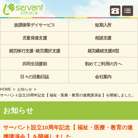
個別相
放課後等デイサービス
短期入所
児童発達支援
相談支援
就労移行支援･就労選択支援
就労継続支援B型
共同生活援助
初めてご利用の方へ
日々の活動日誌
会社案内
HOME
お知らせ
サーバント設立10周年記念【 福祉・医療・教育の連携講演会 】を開催しました。
お知らせ
サーバント設立10周年記念【 福祉・医療・教育の連
携講演会 】を開催しました。