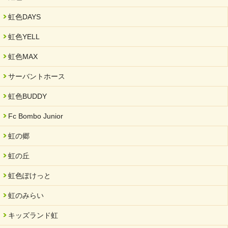
2025/01/31
虹色DAYS
「可児の企業魅力発見フェア」に出展しました
虹色YELL
2024/11/06
就労継続支援B型「エコボール」事業を始めました
虹色MAX
2024/09/10
サーバントホース
スヌーズレンルームを設置しました・可茂自悠学舎
虹色BUDDY
2024/08/26
「ぎふSDGs推進パートナー登録制度」シルバーパートナーに登
Fc Bombo Junior
録されました。
虹の郷
2024/08/01
夏休み学習支援・可茂自悠学舎
虹の丘
2024/07/03
虹色ぽけっと
中部学院大学「現代福祉マネジメント」ゲスト講師
虹のみらい
2024/04/17
SDGs発表会・研修会
キッズランド虹
2024/04/05