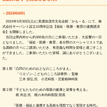
2024/04/01
2024年3月30日(土)に美濃加茂市文化会館「かも～る」にて、株
式会社サーバント設立10周年記念【福祉・医療・教育の連携講演
会】を開催しました。
当日は県内外から約300名の方にご来場いただき、大反響の一日
となりました。「福祉・医療・教育」各分野のスペシャリストであ
る講師の方々にご講演いただき、有意義な時間を皆様と過ごすこと
ができました。ご参加いただいた皆様、誠にありがとうございまし
た。
第１部『凸凹のためのおとなのこころがまえ』
「リエゾン-こどものこころ診療所-」監修
三木 崇弘 氏 小児科医・児童精神科医
第２部『子どもたちのための母親の健康と栄養を考える』
梶 尚志 氏 梶の木内科医院 院長
『医療・福祉と連携する高校を理想でなく実現する時代』