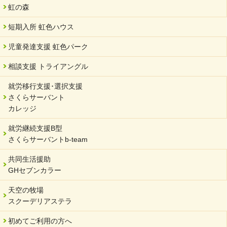
中学生向けのフリースクール「可茂自悠学舎」開設
虹の森
2024/04/01
短期入所 虹色ハウス
サーバント設立10周年記念【 福祉・医療・教育の連携講演会 】
を開催しました。
児童発達支援 虹色パーク
2024/02/20
相談支援 トライアングル
サーバント設立10周年記念【 福祉・医療・教育の連携講演会 】
就労移行支援･選択支援
2024/02/02
さくらサーバント
岐阜県 ワーク・ライフ・バランス推進エクセレント企業認定
カレッジ
2024/01/15
就労継続支援B型
令和6年能登半島地震被災者支援において
さくらサーバントb-team
2023/12/29
年末年始のお知らせ
共同生活援助
GHセブンカラー
2023/12/18
北方支店・保護者交流会「収穫祭」
天空の牧場
スクーデリアステラ
2023/11/08
オンラインショップを開設しました
初めてご利用の方へ