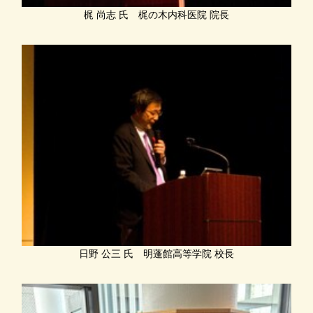
梶 尚志 氏 梶の木内科医院 院長
日野 公三 氏 明蓬館高等学院 校長