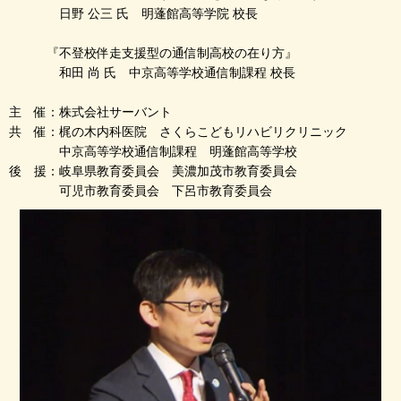
日野 公三 氏 明蓬館高等学院 校長
『不登校伴走支援型の通信制高校の在り方』
和田 尚 氏 中京高等学校通信制課程 校長
主 催：株式会社サーバント
共 催：梶の木内科医院 さくらこどもリハビリクリニック
中京高等学校通信制課程 明蓬館高等学校
後 援：岐阜県教育委員会 美濃加茂市教育委員会
可児市教育委員会 下呂市教育委員会