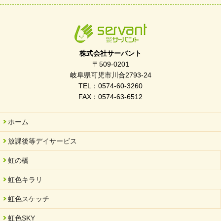
2026/04/01
入社式を開催しました
2026/03/21
ぎふWRG「キラキラもっとガーデン」に出展しました
株式会社サーバント
2026/03/03
〒509-0201
令和7年度 岐阜県スポーツ賞「FC Bombonera」
岐阜県可児市川合2793-24
TEL：0574-60-3260
2026/02/06
FAX：0574-63-6512
岐阜県「働いてもらい方改革」優良事例集に掲載されました
2025/11/11
ホーム
FC ボンボ ジュニア 稼働中 ～体験募集しています。
放課後等デイサービス
2025/06/10
未来会議 in 可児市 「斉藤まさゆき」
虹の橋
2025/05/07
虹色キラリ
2025年6月中旬 OPEN 放課後等デイサービス「Fc Bombo
Junior」
虹色スケッチ
2025/03/01
虹色SKY
餅つき大会を開催しました