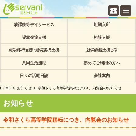
個別相
放課後等デイサービス
短期入所
児童発達支援
相談支援
就労移行支援･就労選択支援
就労継続支援B型
共同生活援助
初めてご利用の方へ
日々の活動日誌
会社案内
HOME
お知らせ
令和さくら高等学院移転につき、内覧会のお知らせ
お知らせ
令和さくら高等学院移転につき、内覧会のお知らせ