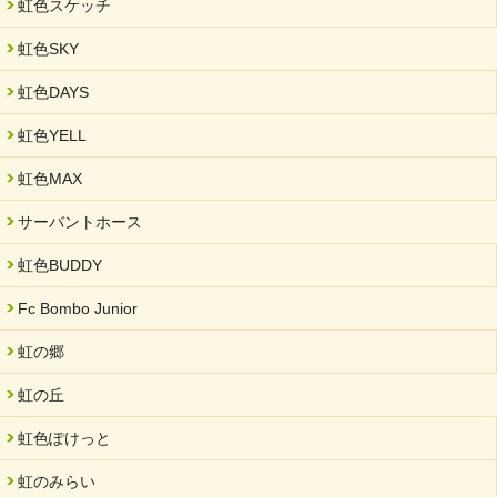
虹色スケッチ
2025/03/01
虹色SKY
餅つき大会を開催しました
2025/01/31
虹色DAYS
「可児の企業魅力発見フェア」に出展しました
虹色YELL
2024/11/06
就労継続支援B型「エコボール」事業を始めました
虹色MAX
2024/09/10
サーバントホース
スヌーズレンルームを設置しました・可茂自悠学舎
虹色BUDDY
2024/08/26
「ぎふSDGs推進パートナー登録制度」シルバーパートナーに登
Fc Bombo Junior
録されました。
虹の郷
2024/08/01
夏休み学習支援・可茂自悠学舎
虹の丘
2024/07/03
虹色ぽけっと
中部学院大学「現代福祉マネジメント」ゲスト講師
虹のみらい
2024/04/17