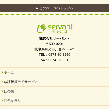
2026/04/13
このページのトップへ
FC Bombonera 岐阜県No.1
2026/04/01
入社式を開催しました
2026/03/21
ぎふWRG「キラキラもっとガーデン」に出展しました
株式会社サーバント
2026/03/03
〒509-0201
令和7年度 岐阜県スポーツ賞「FC Bombonera」
岐阜県可児市川合2793-24
TEL：0574-60-3260
2026/02/06
FAX：0574-63-6512
岐阜県「働いてもらい方改革」優良事例集に掲載されました
2025/11/11
ホーム
FC ボンボ ジュニア 稼働中 ～体験募集しています。
放課後等デイサービス
2025/06/10
未来会議 in 可児市 「斉藤まさゆき」
虹の橋
2025/05/07
虹色キラリ
2025年6月中旬 OPEN 放課後等デイサービス「Fc Bombo
Junior」