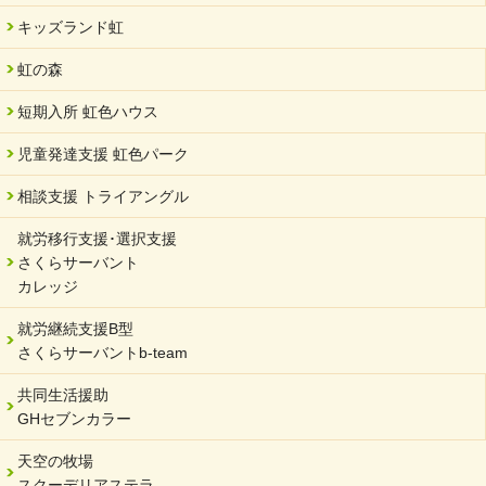
SDGs発表会・研修会
キッズランド虹
2024/04/05
中学生向けのフリースクール「可茂自悠学舎」開設
虹の森
2024/04/01
短期入所 虹色ハウス
サーバント設立10周年記念【 福祉・医療・教育の連携講演会 】
を開催しました。
児童発達支援 虹色パーク
2024/02/20
相談支援 トライアングル
サーバント設立10周年記念【 福祉・医療・教育の連携講演会 】
就労移行支援･選択支援
2024/02/02
さくらサーバント
岐阜県 ワーク・ライフ・バランス推進エクセレント企業認定
カレッジ
2024/01/15
就労継続支援B型
令和6年能登半島地震被災者支援において
さくらサーバントb-team
2023/12/29
年末年始のお知らせ
共同生活援助
GHセブンカラー
2023/12/18
北方支店・保護者交流会「収穫祭」
天空の牧場
スクーデリアステラ
2023/11/08