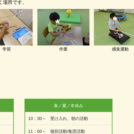
く場所です。
学習
作業
感覚運動
春／夏／冬休み
10：30～ 受け入れ、朝の活動
11：00～ 個別活動/集団活動