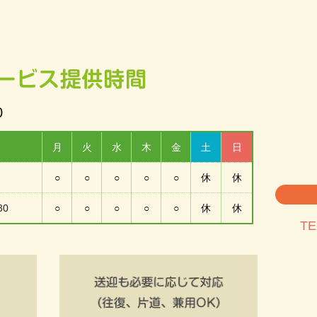
0
月
火
水
木
金
土
日
○
○
○
○
○
休
休
30
○
○
○
○
○
休
休
TE