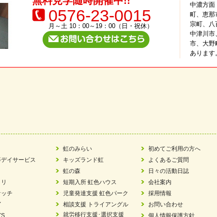
無料見学随時開催中!!
中濃方面
0576-23-0015
町、恵那
宗町、八
月～土 10：00～19：00（日・祝休）
中津川市
市、大野
あります
虹のみらい
初めてご利用の方へ
等デイサービス
キッズランド虹
よくあるご質問
虹の森
日々の活動日誌
ラリ
短期入所 虹色ハウス
会社案内
ケッチ
児童発達支援 虹色パーク
採用情報
Y
相談支援 トライアングル
お問い合わせ
就労移行支援･選択支援
YS
個人情報保護方針