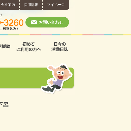
会社案内
採用情報
マイページ
個別相談・お問い合わせ
0574-60-3260
月～土 10:00 ~ 1
お問い合わせ
援
支援B型
共同生活援助
初めてご利用の方へ
日々の活動日誌