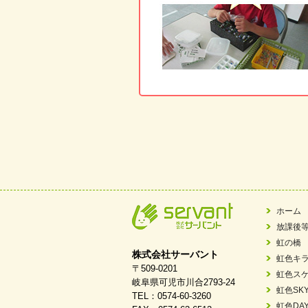
ホーム
放課後
虹の橋
株式会社サーバント
虹色キ
〒509-0201
虹色ス
岐阜県可児市川合2793-24
虹色SK
TEL：0574-60-3260
虹色DA