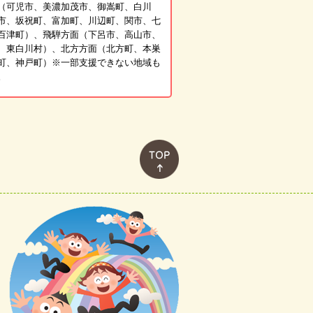
（可児市、美濃加茂市、御嵩町、白川
市、坂祝町、富加町、川辺町、関市、七
百津町）、飛騨方面（下呂市、高山市、
、東白川村）、北方方面（北方町、本巣
町、神戸町）※一部支援できない地域も
。
このページのトップへ