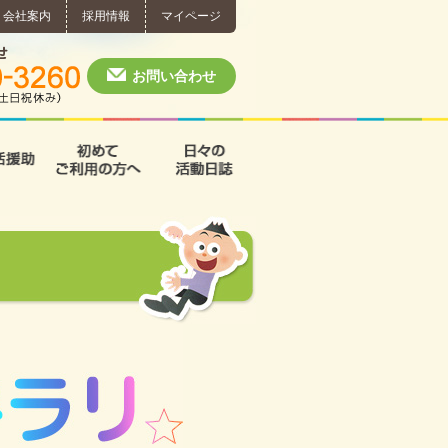
会社案内
採用情報
マイページ
個別相談・お問い合わせ
0574-60-3260
月～土 10:00 ~ 1
お問い合わせ
援
支援B型
共同生活援助
初めてご利用の方へ
日々の活動日誌