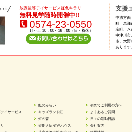
支援
放課後等デイサービス虹色キラリ
無料見学随時開催中!!
中濃方面
0574-23-0550
町、恵那
宗町、八
月～土 10：00～19：00（日・祝休）
中津川市
市、大野
あります
虹のみらい
初めてご利用の方へ
等デイサービス
キッズランド虹
よくあるご質問
虹の森
日々の活動日誌
ラリ
短期入所 虹色ハウス
会社案内