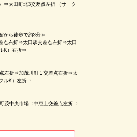
）⇒太田町北3交差点左折 （サーク
館から徒歩で約3分≫
差点右折⇒太田駅交差点左折⇒太田
ルK）右折⇒
差点左折⇒加茂川町１交差点右折⇒太
クルK）左折⇒
⇒可茂中央市場⇒中恵土交差点左折⇒