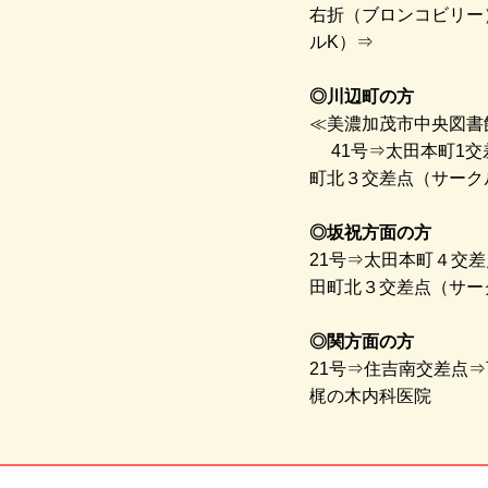
右折（ブロンコビリー
ルK）⇒
◎川辺町の方
≪美濃加茂市中央図書
41号⇒太田本町1交
町北３交差点（サーク
◎坂祝方面の方
21号⇒太田本町４交
田町北３交差点（サー
◎関方面の方
21号⇒住吉南交差点
梶の木内科医院