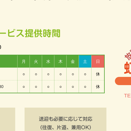
0
月
火
水
木
金
土
日
○
○
○
○
○
○
休
30
○
○
○
○
○
○
休
TE