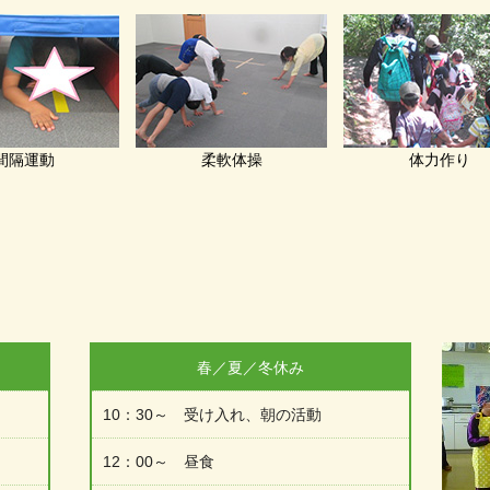
間隔運動
柔軟体操
体力作り
春／夏／冬休み
10：30～ 受け入れ、朝の活動
12：00～ 昼食