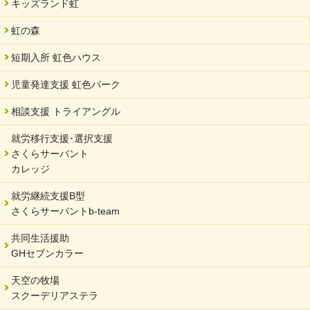
キッズランド虹
虹の森
短期入所 虹色ハウス
児童発達支援 虹色パーク
相談支援 トライアングル
就労移行支援･選択支援
さくらサーバント
カレッジ
就労継続支援B型
さくらサーバントb-team
共同生活援助
GHセブンカラー
天空の牧場
スクーデリアステラ