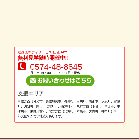
放課後等デイサービス 虹色DAYS
無料見学随時開催中!!
0574-48-8645
月～土 10：00～19：00（日・祝休）
支援エリア
中濃方面（可児市、美濃加茂市、御嵩町、白川町、恵那市、坂祝町、富加
町、川辺町、関市、七宗町、八百津町）、飛騨方面（下呂市、高山市、中
津川市、東白川村）、北方方面（北方町、本巣市、大野町、神戸町）※一
部支援できない地域もあります。