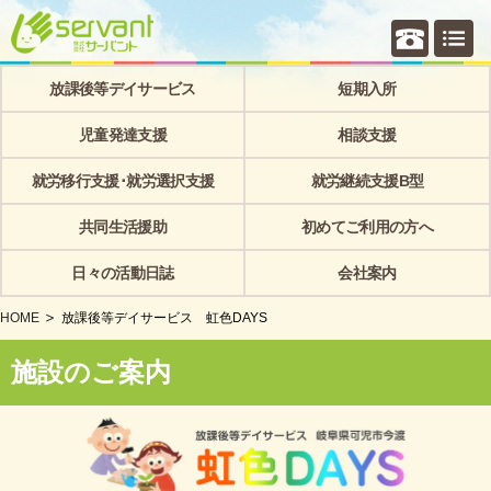
個別相
放課後等デイサービス
短期入所
児童発達支援
相談支援
就労移行支援･就労選択支援
就労継続支援B型
共同生活援助
初めてご利用の方へ
日々の活動日誌
会社案内
HOME
放課後等デイサービス 虹色DAYS
施設のご案内