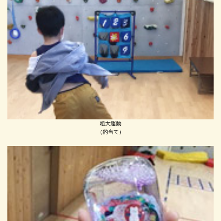
粗大運動
（的当て）