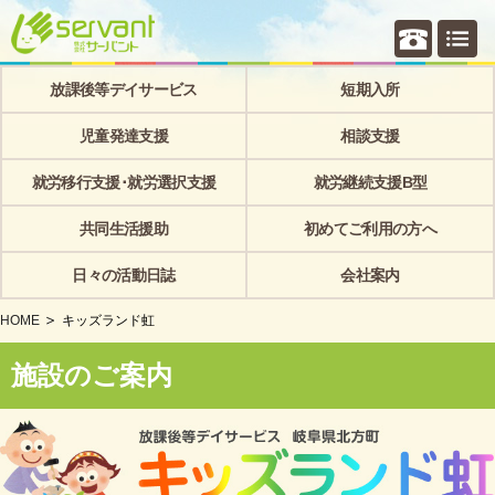
個別相
放課後等デイサービス
短期入所
児童発達支援
相談支援
就労移行支援･就労選択支援
就労継続支援B型
共同生活援助
初めてご利用の方へ
日々の活動日誌
会社案内
HOME
キッズランド虹
施設のご案内