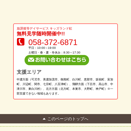
放課後等デイサービス キッズランド虹
無料見学随時開催中!!
058-372-6871
平日：10:00～19:00
土曜日・春・夏・冬休み：8:30～17:30
支援エリア
中濃方面（可児市、美濃加茂市、御嵩町、白川町、恵那市、坂祝町、富加
町、川辺町、関市、七宗町、八百津町）、飛騨方面（下呂市、高山市、中
津川市、東白川村）、北方方面（北方町、本巣市、大野町、神戸町）※一
部支援できない地域もあります。
このページのトップへ