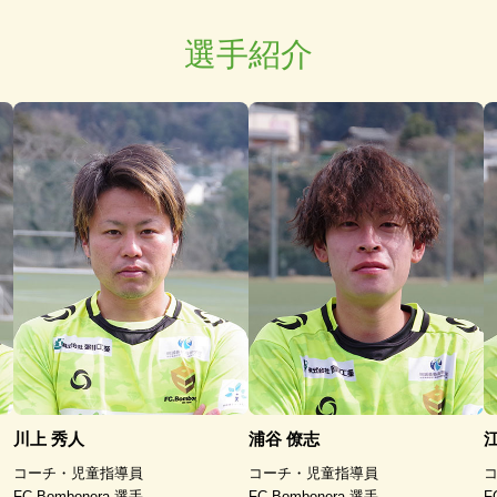
選手紹介
川上 秀人
浦谷 僚志
コーチ・児童指導員
コーチ・児童指導員
FC.Bombonera 選手
FC.Bombonera 選手
F