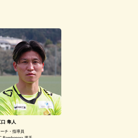
江口 隼人
コーチ・指導員
C.Bombonera 選手