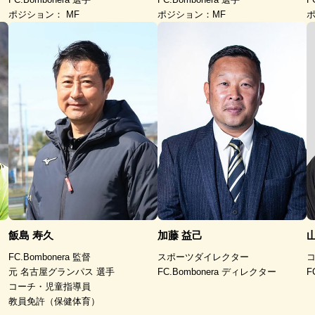
ポジション： MF
ポジション：MF
ポ
飯島 寿久
加藤 益己
FC.Bombonera 監督
スポーツダイレクター
元 名古屋グランパス 選手
FC.Bombonera ディレクター
F
コーチ・児童指導員
教員免許（保健体育）