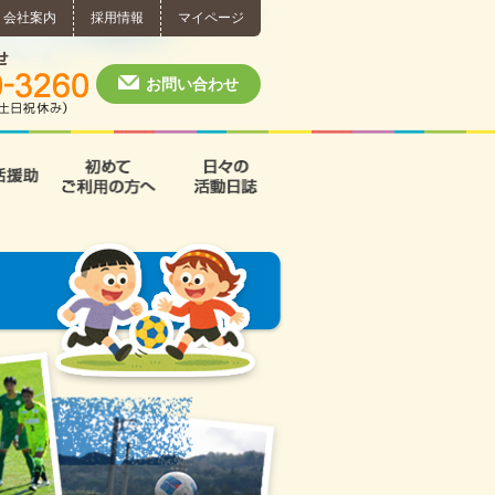
会社案内
採用情報
マイページ
個別相談・お問い合わせ
0574-60-3260
月～土 10:00 ~ 1
お問い合わせ
援
支援B型
共同生活援助
初めてご利用の方へ
日々の活動日誌