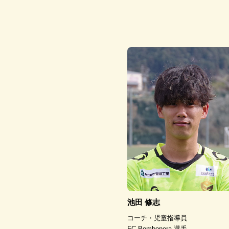
池田 修志
コーチ・児童指導員
FC.Bombonera 選手