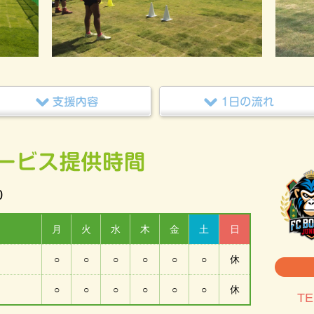
0
月
火
水
木
金
土
日
○
○
○
○
○
○
休
○
○
○
○
○
○
休
TE