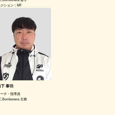
ジション：MF
山下 泰功
コーチ・指導員
C.Bombonera 主務