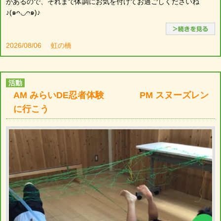
があるので、それまで体調にお気を付けてお過ごしくださいね
♪(๑ᴖ◡ᴖ๑)♪
2026/08/06
虹の橋
活動
AM みらいDE忍者体験 PM スヌーズレン
に行こう