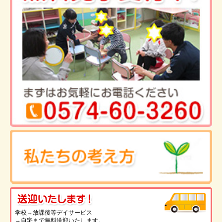
送
学校→放課後等デイサービス
→自宅まで無料送迎いたします。