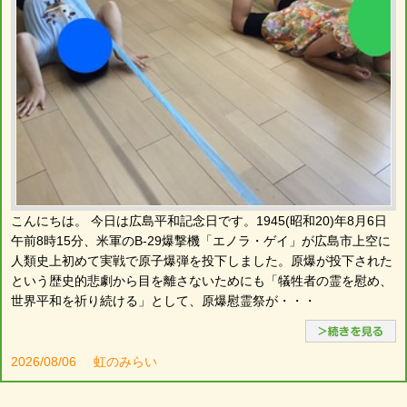
こんにちは。 今日は広島平和記念日です。1945(昭和20)年8月6日
午前8時15分、米軍のB-29爆撃機「エノラ・ゲイ」が広島市上空に
人類史上初めて実戦で原子爆弾を投下しました。原爆が投下された
という歴史的悲劇から目を離さないためにも「犠牲者の霊を慰め、
世界平和を祈り続ける」として、原爆慰霊祭が・・・
2026/08/06
虹のみらい