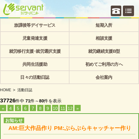
個別相
放課後等デイサービス
短期入所
児童発達支援
相談支援
就労移行支援･就労選択支援
就労継続支援B型
共同生活援助
初めてご利用の方へ
日々の活動日誌
会社案内
HOME
活動日誌
37726
件中
71
件～
80
件を表示
«
4
5
6
7
8
9
10
11
12
»
お知らせ
AM:巨大作品作り PM:ぶらぶらキャッチャー作り