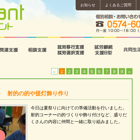
お知らせ
よくあるご質問
所
児童発達支援
相談支援
就労移行支援･就労選択支
就労継続
«
1
2
3
4
5
6
7
8
9
»
ト 射的の的や提灯飾り作り
今日は夏祭りに向けての準備活動を行いました。
射的コーナーの的づくりや飾り付けなど、盛りだ
くさんの内容に仲間と一緒に取り組みました。