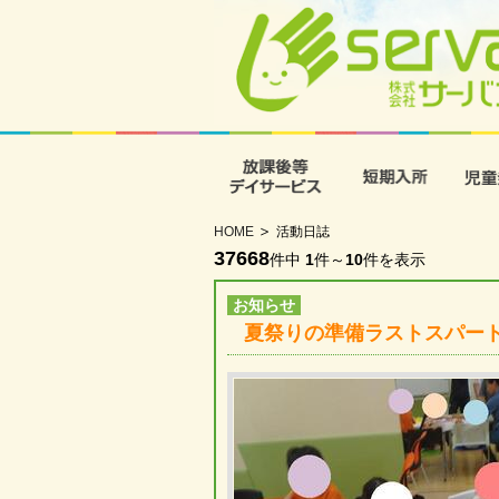
放課後等デイサービス
短期入
HOME
活動日誌
37668
件中
1
件～
10
件を表示
お知らせ
夏祭りの準備ラストスパー