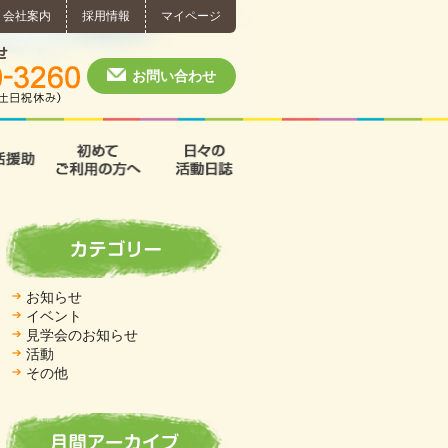
会社案内
採用情報
マイページ
個別相談・お問い合わせ
0574-60-3260
月～土 10:00 ~ 1
お問い合わせ
援
支援B型
共同生活援助
初めてご利用の方へ
日々の活動日誌
お知らせ
イベント
見学会のお知らせ
活動
その他