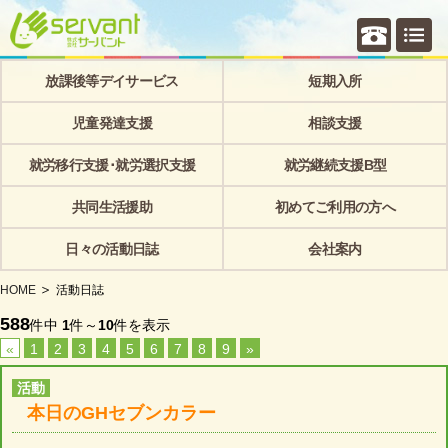
個別相
放課後等デイサービス
短期入所
児童発達支援
相談支援
就労移行支援･就労選択支援
就労継続支援B型
共同生活援助
初めてご利用の方へ
日々の活動日誌
会社案内
HOME
活動日誌
588
件中
1
件～
10
件を表示
«
1
2
3
4
5
6
7
8
9
»
活動
本日のGHセブンカラー