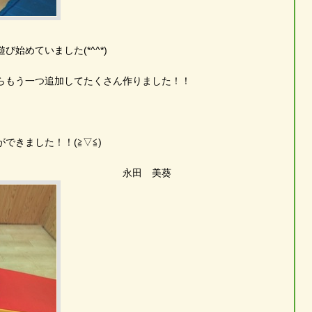
始めていました(*^^*)
らもう一つ追加してたくさん作りました！！
できました！！(≧▽≦)
 美葵