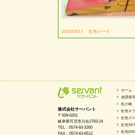
2025/03/17
虹色パーク
ホーム
放課後
虹の橋
株式会社サーバント
虹色キ
〒509-0201
虹色ス
岐阜県可児市川合2793-24
虹色SK
TEL：0574-60-3260
虹色DA
FAX：0574-63-6512