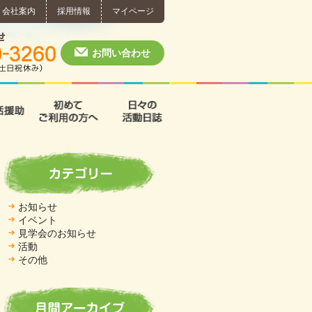
会社案内
採用情報
マイページ
個別相談・お問い合わせ
0574-60-3260
月～土 10:00 ~ 1
お問い合わせ
援
支援B型
共同生活援助
初めてご利用の方へ
日々の活動日誌
お知らせ
イベント
見学会のお知らせ
活動
その他