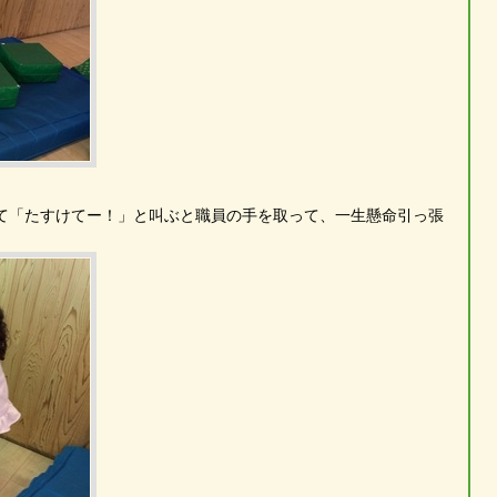
て「たすけてー！」と叫ぶと職員の手を取って、一生懸命引っ張