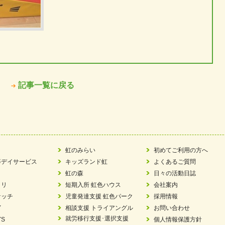
記事一覧に戻る
虹のみらい
初めてご利用の方へ
等デイサービス
キッズランド虹
よくあるご質問
虹の森
日々の活動日誌
ラリ
短期入所 虹色ハウス
会社案内
ケッチ
児童発達支援 虹色パーク
採用情報
Y
相談支援 トライアングル
お問い合わせ
就労移行支援･選択支援
YS
個人情報保護方針