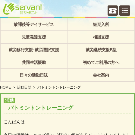
個別相
放課後等デイサービス
短期入所
児童発達支援
相談支援
就労移行支援･就労選択支援
就労継続支援B型
共同生活援助
初めてご利用の方へ
日々の活動日誌
会社案内
HOME
活動日誌
バトミントントレーニング
活動
バトミントントレーニング
こんばんは
今日の活動は、キッズランド虹で人気があるバトミントンをしまし