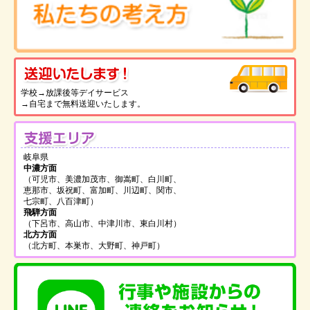
送
学校→放課後等デイサービス
→自宅まで無料送迎いたします。
支
岐阜県
中濃方面
（可児市、美濃加茂市、御嵩町、白川町、
恵那市、坂祝町、富加町、川辺町、関市、
七宗町、八百津町）
飛騨方面
（下呂市、高山市、中津川市、東白川村）
北方方面
（北方町、本巣市、大野町、神戸町）