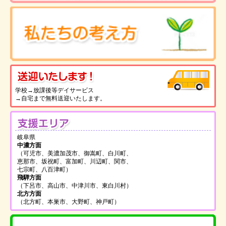
送
学校→放課後等デイサービス
→自宅まで無料送迎いたします。
支
岐阜県
中濃方面
（可児市、美濃加茂市、御嵩町、白川町、
恵那市、坂祝町、富加町、川辺町、関市、
七宗町、八百津町）
飛騨方面
（下呂市、高山市、中津川市、東白川村）
北方方面
（北方町、本巣市、大野町、神戸町）