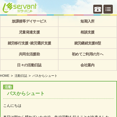
個別相
放課後等デイサービス
短期入所
児童発達支援
相談支援
就労移行支援･就労選択支援
就労継続支援B型
共同生活援助
初めてご利用の方へ
日々の活動日誌
会社案内
HOME
活動日誌
パスからシュート
活動
パスからシュート
こんにちは
本日は朝から晴れていたので、外で活動を行うことが出来ました。